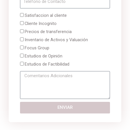
e
i
e
l
l
S
Satisfaccion al cliente
e
e
Cliente Incognito
f
r
Precios de transferencia
o
v
Inventario de Activos y Valuación
n
i
Focus Group
o
c
Estudios de Opinión
i
Estudios de Factibilidad
o
C
s
o
m
e
n
ENVIAR
t
a
r