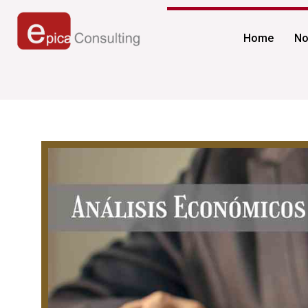
Ir
al
Home
No
contenido