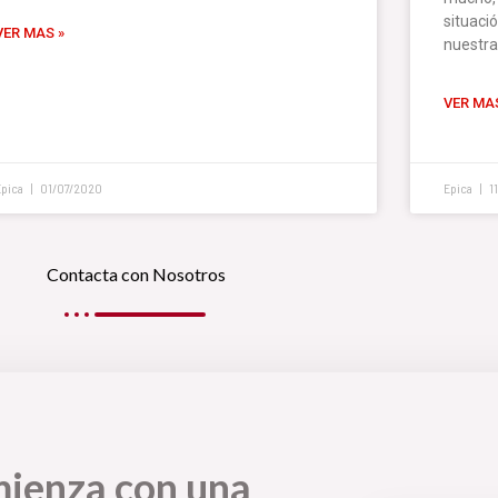
situaci
VER MAS »
nuestra
VER MAS
Epica
01/07/2020
Epica
1
Contacta con Nosotros
mienza con una