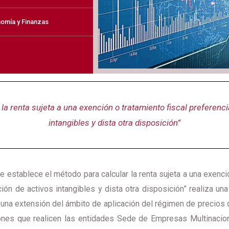
omía y Finanzas
la renta sujeta a una exención o tratamiento fiscal preferencia
intangibles y dista otra disposición”
establece el método para calcular la renta sujeta a una exenci
ción de activos intangibles y dista otra disposición” realiza una
 una extensión del ámbito de aplicación del régimen de precios 
ciones que realicen las entidades Sede de Empresas Multinacio