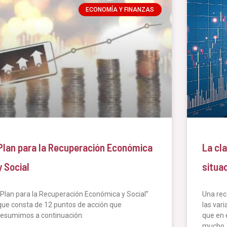
ECONOMÍA Y FINANZAS
Plan para la Recuperación Económica
La cla
y Social
situa
“Plan para la Recuperación Económica y Social”
Una rec
que consta de 12 puntos de acción que
las var
resumimos a continuación:
que en 
mucho, 