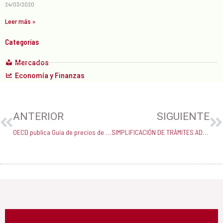
24/03/2020
Leer más »
Categorías
Mercados
Economía y Finanzas
Prev
N
ANTERIOR
SIGUIENTE
OECD publica Guía de precios de transferencia sobre transacciones financieras
SIMPLIFICACIÓN DE TRÁMITES ADMINISTRATIVOS EN EL ESTADO